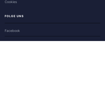
Cookies
FOLGE UNS
Facebook
X / Twitter
Bluesky
Moderierte Plattform
und sicher
©2008-
2026
Co-Eltern.de
🇺🇸 US
🇬🇧 UK
🇫🇷 FR
🇮🇹 IT
🇪🇸 ES