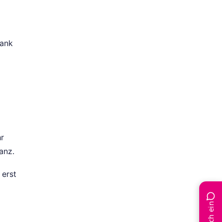
bank
hr
anz.
 erst