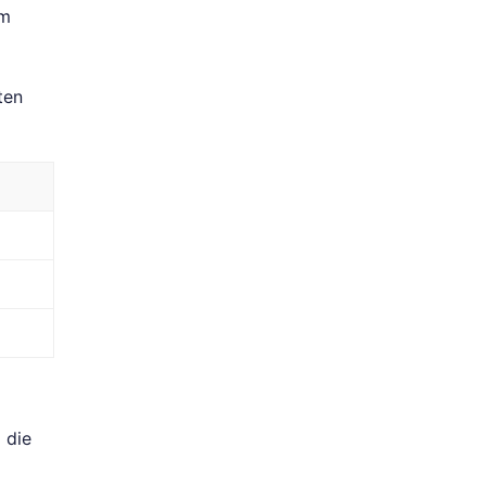
em
ten
 die