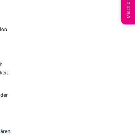
Misch dich ein
ion
ch
keit
 der
ären.