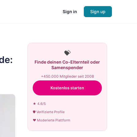
Sign in
Sign up
💝
de:
Finde deinen Co-Elternteil oder
Samenspender
+450.000 Mitglieder seit 2008
Kostenlos starten
★ 4.6/5
🛡 Verifizierte Profile
♥ Moderierte Plattform