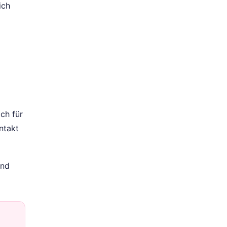
ich
ch für
ntakt
und