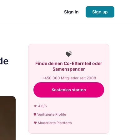
Sign in
Sign up
💝
de
Finde deinen Co-Elternteil oder
Samenspender
+450.000 Mitglieder seit 2008
Kostenlos starten
★ 4.6/5
🛡 Verifizierte Profile
♥ Moderierte Plattform