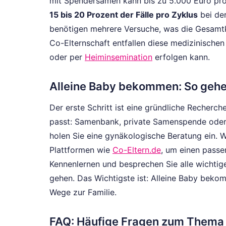
mit Spendersamen kann bis zu 5.000 Euro pro Z
15 bis 20 Prozent der Fälle pro Zyklus
bei der
benötigen mehrere Versuche, was die Gesamtko
Co-Elternschaft entfallen diese medizinische
oder per
Heiminsemination
erfolgen kann.
Alleine Baby bekommen: So gehe
Der erste Schritt ist eine gründliche Recherch
passt: Samenbank, private Samenspende oder 
holen Sie eine gynäkologische Beratung ein. W
Plattformen wie
Co-Eltern.de
, um einen passe
Kennenlernen und besprechen Sie alle wichtig
gehen. Das Wichtigste ist: Alleine Baby beko
Wege zur Familie.
FAQ: Häufige Fragen zum Thema