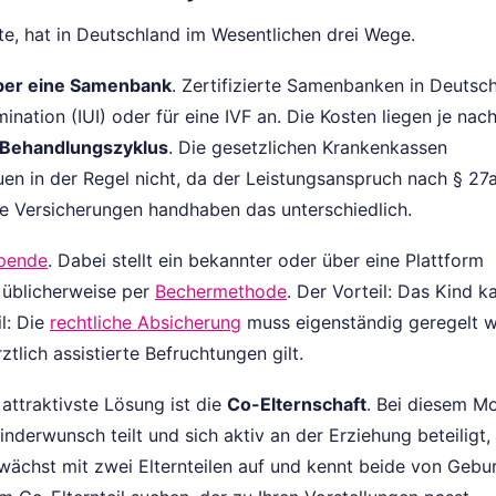
e, hat in Deutschland im Wesentlichen drei Wege.
er eine Samenbank
. Zertifizierte Samenbanken in Deutsc
ination (IUI) oder für eine IVF an. Die Kosten liegen je nac
 Behandlungszyklus
. Die gesetzlichen Krankenkassen
uen in der Regel nicht, da der Leistungsanspruch nach § 27
ate Versicherungen handhaben das unterschiedlich.
pende
. Dabei stellt ein bekannter oder über eine Plattform
 üblicherweise per
Bechermethode
. Der Vorteil: Das Kind k
l: Die
rechtliche Absicherung
muss eigenständig geregelt w
tlich assistierte Befruchtungen gilt.
 attraktivste Lösung ist die
Co-Elternschaft
. Bei diesem Mo
inderwunsch teilt und sich aktiv an der Erziehung beteiligt,
wächst mit zwei Elternteilen auf und kennt beide von Gebur