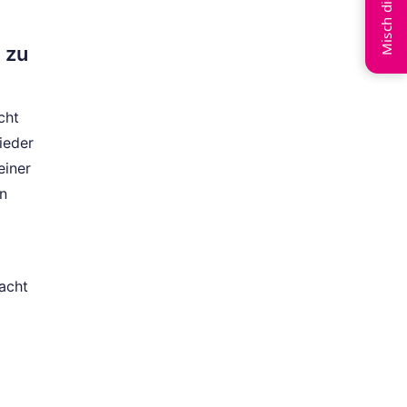
Misch dich ein
 zu
cht
ieder
einer
n
acht