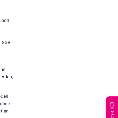
hland
h
a SGB
ann
erden,
dell
 ohne
t an.