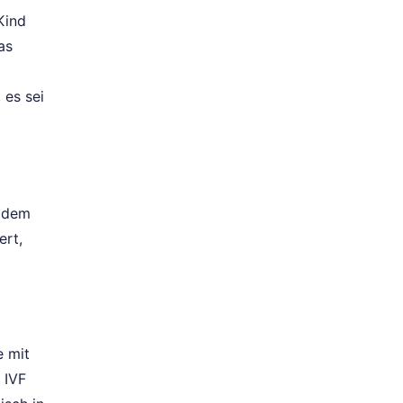
Kind
as
 es sei
t dem
ert,
e mit
 IVF