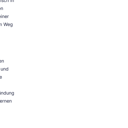
isch in
en
iner
em Weg
en
 und
e
ründung
dernen