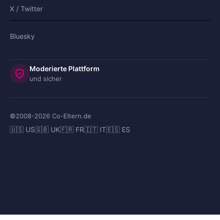
X / Twitter
Bluesky
Moderierte Plattform
und sicher
©2008-
2026
Co-Eltern.de
🇺🇸 US
🇬🇧 UK
🇫🇷 FR
🇮🇹 IT
🇪🇸 ES