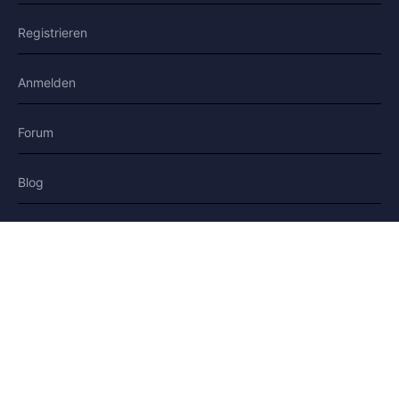
Registrieren
Anmelden
Forum
Blog
Geschichten
HILFE & RECHTLICHES
Hilfe
Kontakt