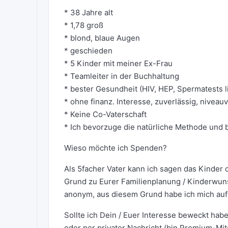
* 38 Jahre alt
* 1,78 groß
* blond, blaue Augen
* geschieden
* 5 Kinder mit meiner Ex-Frau
* Teamleiter in der Buchhaltung
* bester Gesundheit (HIV, HEP, Spermatests l
* ohne finanz. Interesse, zuverlässig, niveauvo
* Keine Co-Vaterschaft
* Ich bevorzuge die natürliche Methode und
Wieso möchte ich Spenden?
Als 5facher Vater kann ich sagen das Kinder 
Grund zu Eurer Familienplanung / Kinderwun
anonym, aus diesem Grund habe ich mich auf
Sollte ich Dein / Euer Interesse beweckt hab
oder per privater Nachricht (bin Premium-Mitg