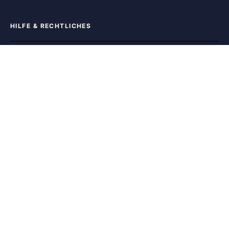
HILFE & RECHTLICHES
Hilfe
Kontakt
Datenschutz
Nutzungsbedingungen
Cookies
FOLGE UNS