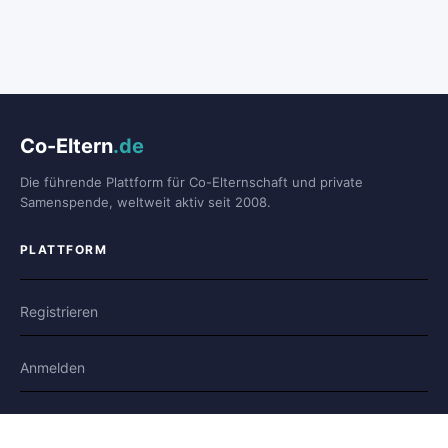
Co-Eltern
.de
Die führende Plattform für Co-Elternschaft und private
Samenspende, weltweit aktiv seit 2008.
PLATTFORM
Registrieren
Anmelden
Forum