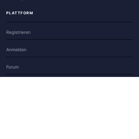
PLATTFORM
Registrieren
Anmelden
Forum
Blog
Geschichten
HILFE & RECHTLICHES