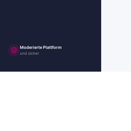
Moderierte Plattform
und sicher
🇺🇸 US
🇬🇧 UK
🇫🇷 FR
🇮🇹 IT
🇪🇸 ES