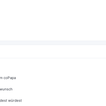
em coPapa
rwunsch
dest würdest