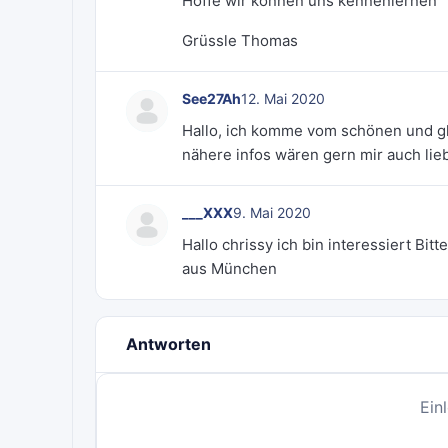
Hoffe wir können uns kennenlernen
Grüssle Thomas
See27Ah
12. Mai 2020
Hallo, ich komme vom schönen und g
nähere infos wären gern mir auch lie
___XXX
9. Mai 2020
Hallo chrissy ich bin interessiert Bit
aus München
Antworten
Ein