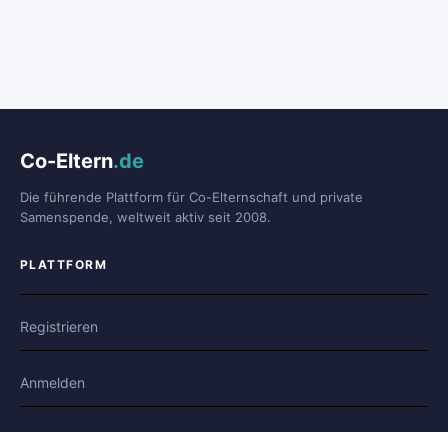
Co-Eltern
.de
Die führende Plattform für Co-Elternschaft und private
Samenspende, weltweit aktiv seit 2008.
PLATTFORM
Registrieren
Anmelden
Forum