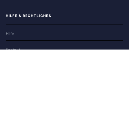
HILFE & RECHTLICHES
Hilfe
Kontakt
Datenschutz
Nutzungsbedingungen
Cookies
FOLGE UNS