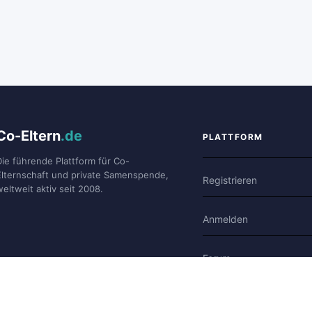
Co-Eltern
.de
PLATTFORM
Die führende Plattform für Co-
Elternschaft und private Samenspende,
Registrieren
weltweit aktiv seit 2008.
Anmelden
Forum
Blog