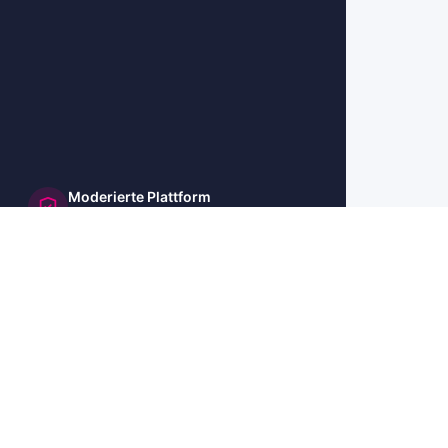
Moderierte Plattform
und sicher
🇺🇸 US
🇬🇧 UK
🇫🇷 FR
🇮🇹 IT
🇪🇸 ES