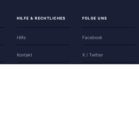
HILFE & RECHTLICHES
FOLGE UNS
Hilfe
Facebook
Kontakt
X / Twitter
Datenschutz
Bluesky
Nutzungsbedingungen
Cookies