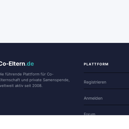
Co-Eltern
.de
PLATTFORM
Die führende Plattform für Co-
Elternschaft und private Samenspende,
Registrieren
weltweit aktiv seit 2008.
Anmelden
Forum