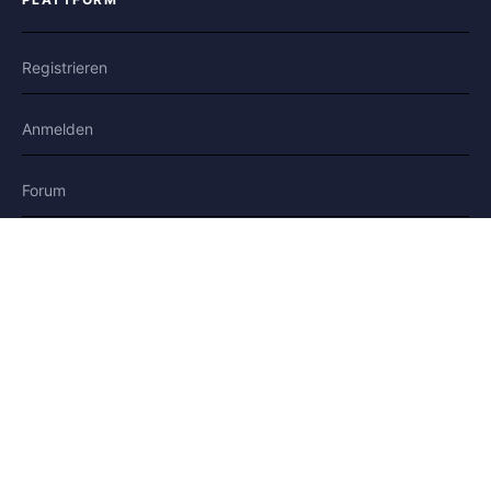
Registrieren
Anmelden
Forum
Blog
Geschichten
HILFE & RECHTLICHES
Hilfe