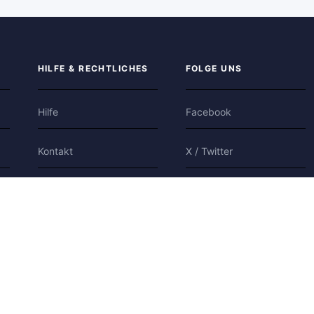
HILFE & RECHTLICHES
FOLGE UNS
Hilfe
Facebook
Kontakt
X / Twitter
Datenschutz
Bluesky
Nutzungsbedingungen
Cookies