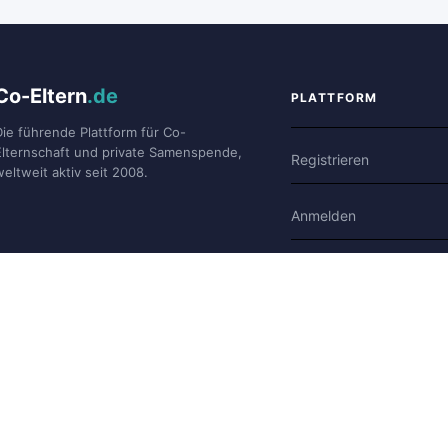
Co-Eltern
.de
PLATTFORM
Die führende Plattform für Co-
Elternschaft und private Samenspende,
Registrieren
weltweit aktiv seit 2008.
Anmelden
Forum
Blog
Geschichten