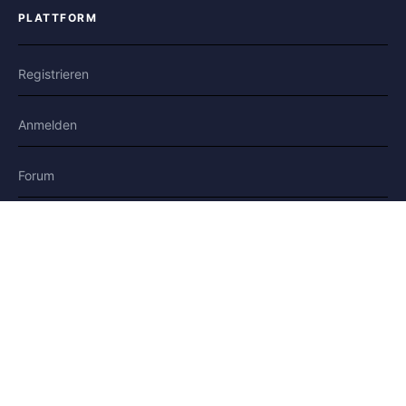
PLATTFORM
Registrieren
Anmelden
Forum
Blog
Geschichten
HILFE & RECHTLICHES
Hilfe