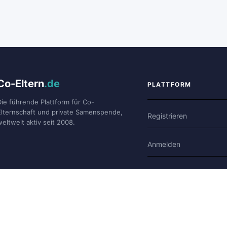
Co-Eltern
.de
PLATTFORM
Die führende Plattform für Co-
Elternschaft und private Samenspende,
Registrieren
weltweit aktiv seit 2008.
Anmelden
Forum
Blog