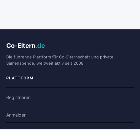
Co-Eltern
.de
Die führende Plattform für Co-Elternschaft und private
Samenspende, weltweit aktiv seit 2008.
PLATTFORM
Registrieren
Anmelden
Forum