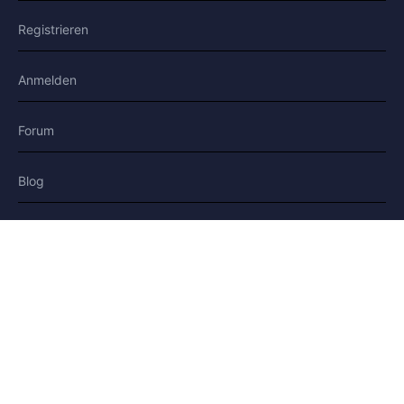
Registrieren
Anmelden
Forum
Blog
Geschichten
HILFE & RECHTLICHES
Hilfe
Kontakt