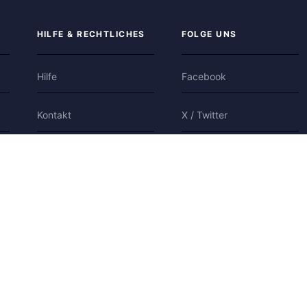
HILFE & RECHTLICHES
FOLGE UNS
Hilfe
Facebook
Kontakt
X / Twitter
Datenschutz
Bluesky
Nutzungsbedingungen
Cookies