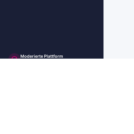
Moderierte Plattform
und sicher
🇺🇸 US
🇬🇧 UK
🇫🇷 FR
🇮🇹 IT
🇪🇸 ES