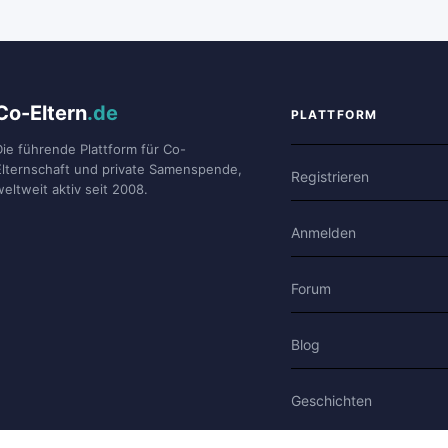
Co-Eltern
.de
PLATTFORM
Die führende Plattform für Co-
Elternschaft und private Samenspende,
Registrieren
weltweit aktiv seit 2008.
Anmelden
Forum
Blog
Geschichten