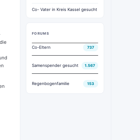
Co- Vater in Kreis Kassel gesucht
-
FORUMS
die
Co-Eltern
737
und
en
Samenspender gesucht
1.567
Regenbogenfamilie
153
den