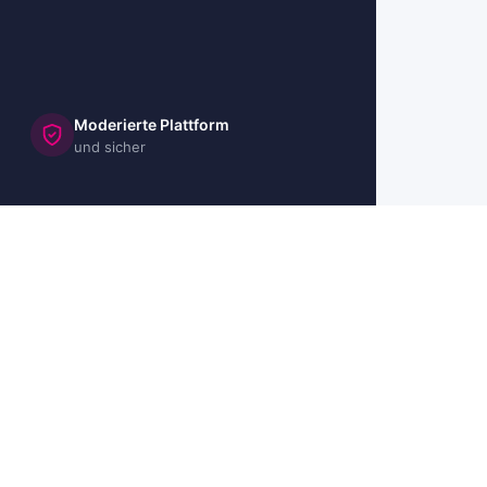
Moderierte Plattform
und sicher
🇺🇸 US
🇬🇧 UK
🇫🇷 FR
🇮🇹 IT
🇪🇸 ES