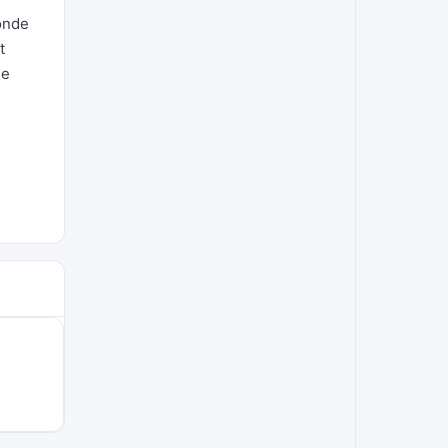
londe
t
ie