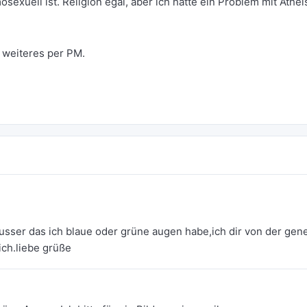
xuell ist. Religion egal, aber ich hätte ein Problem mit Athei
: weiteres per PM.
ausser das ich blaue oder grüne augen habe,ich dir von der gene
ich.liebe grüße