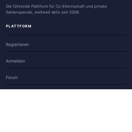
Die führende Plattform für Co-Elternschaft und private
Samenspende, weltweit aktiv seit 2008.
PLATTFORM
Registrieren
Anmelden
Forum
Blog
Geschichten
HILFE & RECHTLICHES