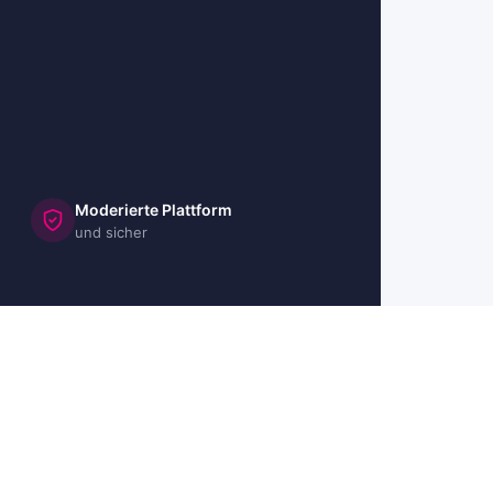
Moderierte Plattform
und sicher
🇺🇸 US
🇬🇧 UK
🇫🇷 FR
🇮🇹 IT
🇪🇸 ES