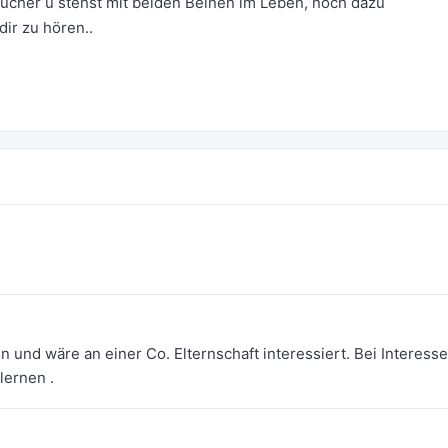
aucher u stehst mit beiden Beinen im Leben, noch dazu
ir zu hören..
 und wäre an einer Co. Elternschaft interessiert. Bei Interesse
lernen .