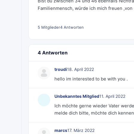
Bist du zwischen 34 und 46 ebenfalls Nichtr
Familienmensch, würde ich mich freuen ,von d
5 Mitglieder
4 Antworten
4 Antworten
troudi
18. April 2022
hello im interested to be with you .
Unbekanntes Mitglied
11. April 2022
Ich möchte gerne wieder Vater werden
melde dich bitte, möchte dich kennen
marcs
17. März 2022