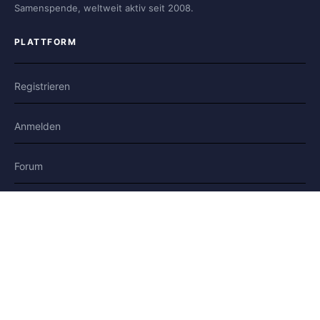
Samenspende, weltweit aktiv seit 2008.
PLATTFORM
Registrieren
Anmelden
Forum
Blog
Geschichten
HILFE & RECHTLICHES