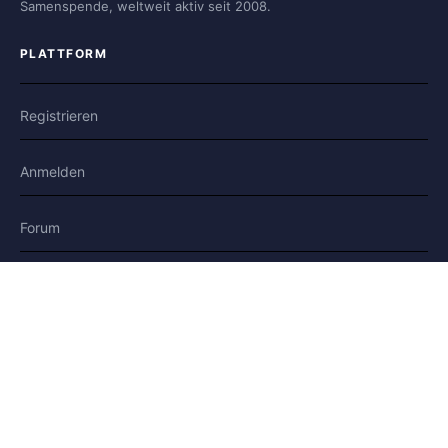
Samenspende, weltweit aktiv seit 2008.
PLATTFORM
Registrieren
Anmelden
Forum
Blog
Geschichten
HILFE & RECHTLICHES