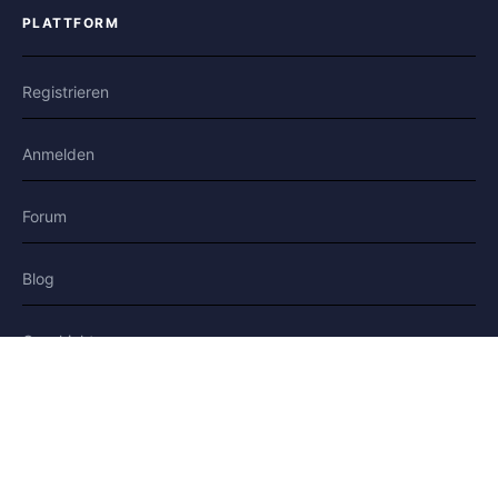
PLATTFORM
Registrieren
Anmelden
Forum
Blog
Geschichten
HILFE & RECHTLICHES
Hilfe