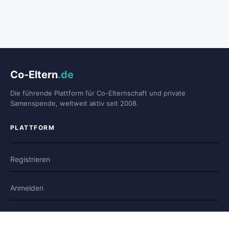
Co-Eltern
.de
Die führende Plattform für Co-Elternschaft und private
Samenspende, weltweit aktiv seit 2008.
PLATTFORM
Registrieren
Anmelden
Forum