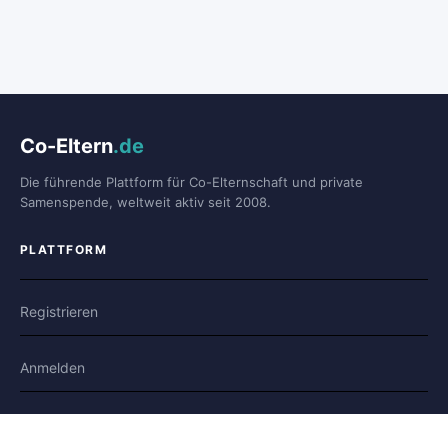
Co-Eltern
.de
Die führende Plattform für Co-Elternschaft und private
Samenspende, weltweit aktiv seit 2008.
PLATTFORM
Registrieren
Anmelden
Forum