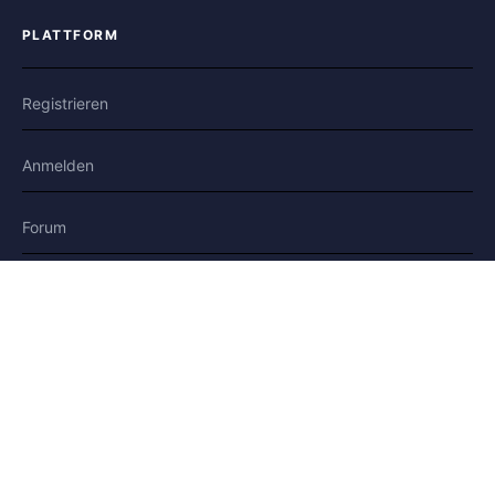
PLATTFORM
Registrieren
Anmelden
Forum
Blog
Geschichten
HILFE & RECHTLICHES
Hilfe