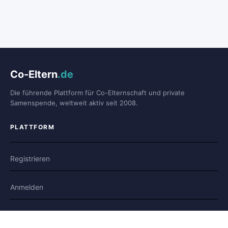
Co-Eltern
.de
Die führende Plattform für Co-Elternschaft und private
Samenspende, weltweit aktiv seit 2008.
PLATTFORM
Registrieren
Anmelden
Forum