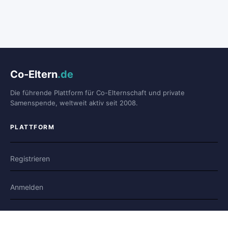
Co-Eltern
.de
Die führende Plattform für Co-Elternschaft und private
Samenspende, weltweit aktiv seit 2008.
PLATTFORM
Registrieren
Anmelden
Forum