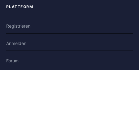
PLATTFORM
Registrieren
Anmelden
Forum
Blog
Geschichten
HILFE & RECHTLICHES
Hilfe