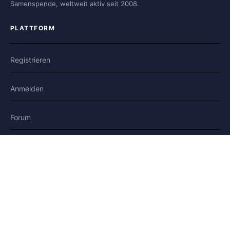
Samenspende, weltweit aktiv seit 2008.
PLATTFORM
Registrieren
Anmelden
Forum
Blog
Geschichten
HILFE & RECHTLICHES