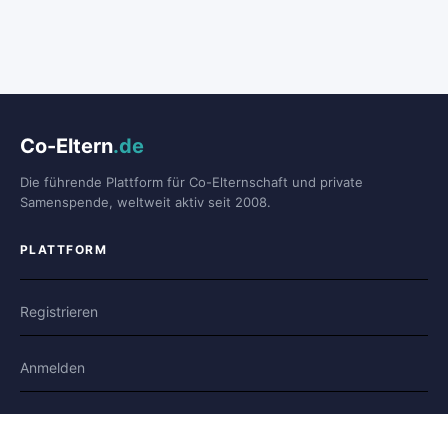
Co-Eltern
.de
Die führende Plattform für Co-Elternschaft und private
Samenspende, weltweit aktiv seit 2008.
PLATTFORM
Registrieren
Anmelden
Forum