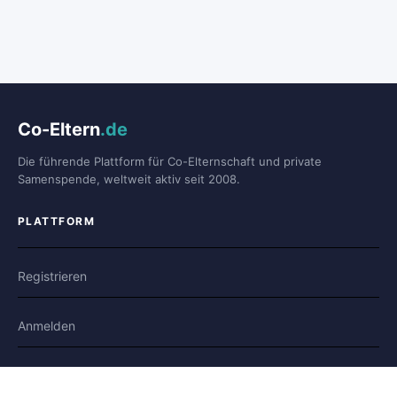
Co-Eltern
.de
Die führende Plattform für Co-Elternschaft und private
Samenspende, weltweit aktiv seit 2008.
PLATTFORM
Registrieren
Anmelden
Forum