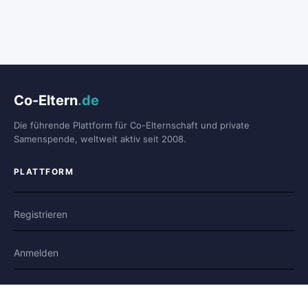
Co-Eltern
.de
Die führende Plattform für Co-Elternschaft und private
Samenspende, weltweit aktiv seit 2008.
PLATTFORM
Registrieren
Anmelden
Forum